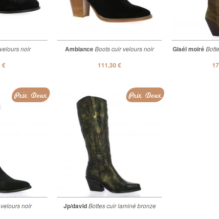
velours noir
Ambiance
Boots cuir velours noir
Gisél moiré
Botte
 €
111,30 €
17
Prix Doux
Prix Doux
 velours noir
Jp/david
Bottes cuir laminé bronze