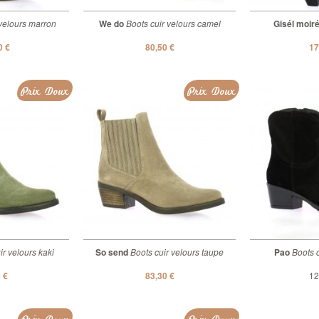
velours marron
We do
Boots cuir velours camel
Gisél moir
0 €
80,50 €
17
Prix Doux
Prix Doux
r velours kaki
So send
Boots cuir velours taupe
Pao
Boots c
 €
83,30 €
12