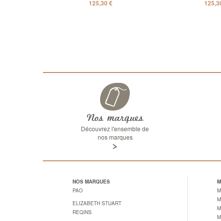
125,30 €
125,3
Nos marques
Découvrez l'ensemble de
nos marques
NOS MARQUES
M
PAO
M
M
ELIZABETH STUART
M
REQINS
M