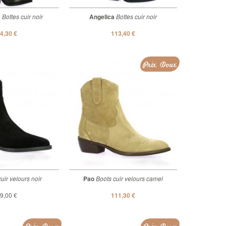
é
Bottes cuir noir
Angelica
Bottes cuir noir
4,30 €
113,40 €
Prix Doux
uir velours noir
Pao
Boots cuir velours camel
9,00 €
111,30 €