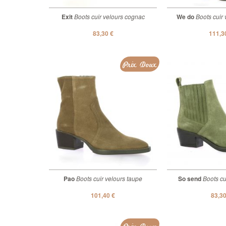
Exit
Boots cuir velours cognac
We do
Boots cuir 
83,30 €
111,3
Prix Doux
Pao
Boots cuir velours taupe
So send
Boots cui
101,40 €
83,30