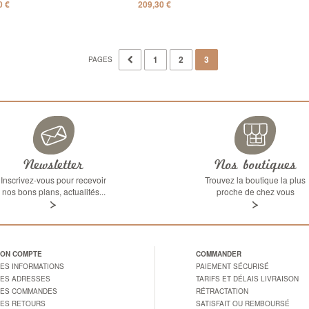
0 €
209,30 €
1
2
3
PAGES
Précédent
Newsletter
Nos boutiques
Inscrivez-vous pour recevoir
Trouvez la boutique la plus
nos bons plans, actualités...
proche de chez vous
ON COMPTE
COMMANDER
ES INFORMATIONS
PAIEMENT SÉCURISÉ
ES ADRESSES
TARIFS ET DÉLAIS LIVRAISON
ES COMMANDES
RÉTRACTATION
ES RETOURS
SATISFAIT OU REMBOURSÉ