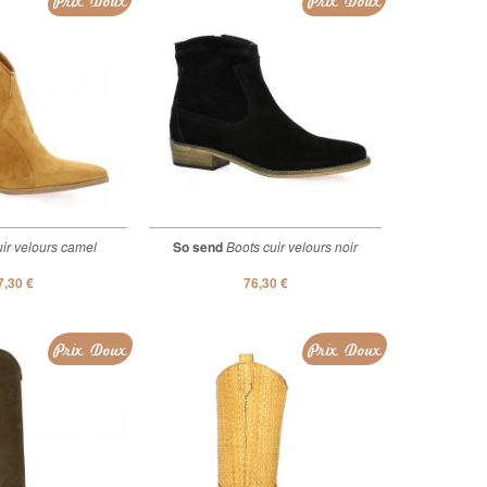
Prix Doux
Prix Doux
ir velours camel
So send
Boots cuir velours noir
7,30 €
76,30 €
Prix Doux
Prix Doux