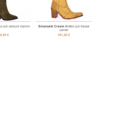
s cuir velours marron
Emanuele Crasto
Bottes cuir tresse
camel
4,30 €
181,30 €