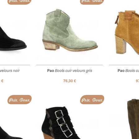
Prix Doux
Prix Doux
velours noir
Pao
Boots cuir velours gris
Pao
Boots cu
 €
76,30 €
9
Prix Doux
Prix Doux