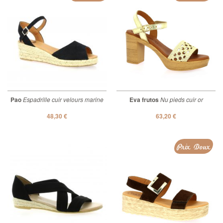
Pao
Espadrille cuir velours marine
Eva frutos
Nu pieds cuir or
48,30 €
63,20 €
Prix Doux