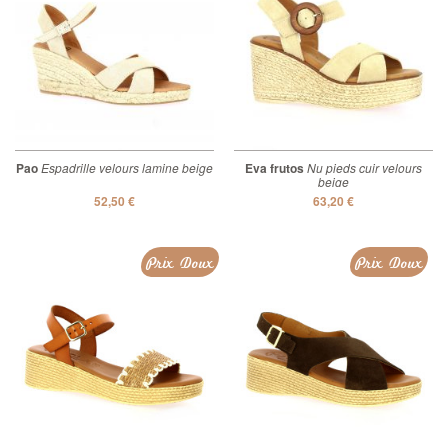
Pao
Espadrille velours lamine beige
Eva frutos
Nu pieds cuir velours
beige
52,50 €
63,20 €
Prix Doux
Prix Doux