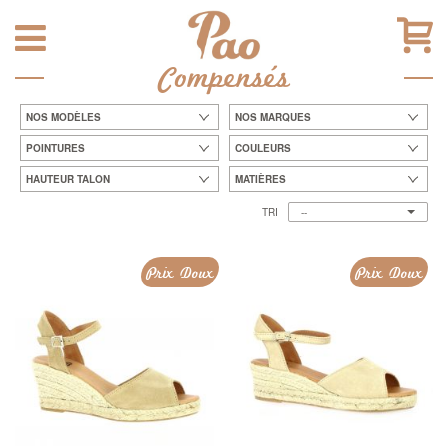
Compensés
NOS MODÈLES
NOS MARQUES
POINTURES
COULEURS
HAUTEUR TALON
MATIÈRES
TRI
--
Prix Doux
Prix Doux