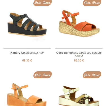
Prix Doux
Prix Doux
K.mary
Nu pieds cuir noir
Coco abricot
Nu pieds cuir velours
brique
69,30 €
62,30 €
Prix Doux
Prix Doux