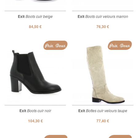
Exit
Boots cuir beige
Exit
Boots cuir velours marron
84,50 €
76,30 €
Prix Doux
Prix Doux
Exit
Boots cuir noir
Exit
Bottes cuir velours taupe
104,30 €
77,40 €