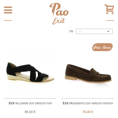
Exit
TRI
--
Prix Doux
Exit
Nu pieds cuir velours noir
Exit
Mocassins cuir velours marron
85,00 €
76,30 €