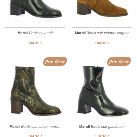
Maroli
Boots cuir noir
Maroli
Boots cuir velours cognac
104,30 €
104,30 €
Prix Doux
Prix Doux
Maroli
Boots cuir croco marron
Maroli
Boots cuir glacé noir
104,30 €
118,30 €