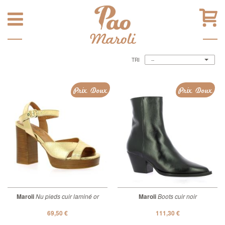
Maroli
TRI
--
Prix Doux
Prix Doux
Maroli
Nu pieds cuir laminé or
Maroli
Boots cuir noir
69,50 €
111,30 €