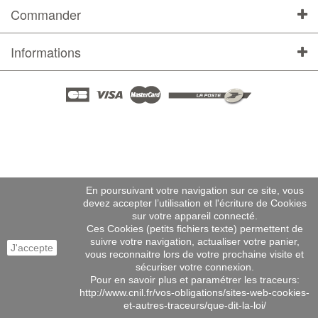
Commander
Informations
En poursuivant votre navigation sur ce site, vous
devez accepter l’utilisation et l'écriture de Cookies
sur votre appareil connecté.
Ces Cookies (petits fichiers texte) permettent de
suivre votre navigation, actualiser votre panier,
J'accepte
vous reconnaitre lors de votre prochaine visite et
sécuriser votre connexion.
Pour en savoir plus et paramétrer les traceurs:
http://www.cnil.fr/vos-obligations/sites-web-cookies-
et-autres-traceurs/que-dit-la-loi/