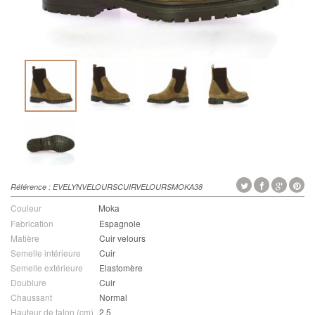
Référence :
EVELYNVELOURSCUIRVELOURSMOKA38
Couleur
Moka
Fabrication
Espagnole
Matière
Cuir velours
Semelle intérieure
Cuir
Semelle extérieure
Elastomère
Doublure
Cuir
Chaussant
Normal
Hauteur de talon (cm)
2.5