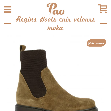
Reqins Boots cuir velours
moka
Prix Doux