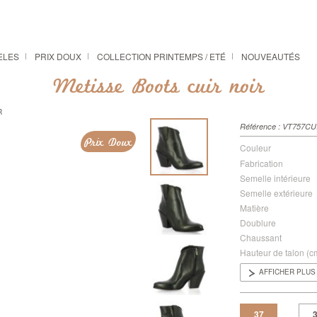
ÈLES
PRIX DOUX
COLLECTION PRINTEMPS / ETÉ
NOUVEAUTÉS
Metisse Boots cuir noir
R
Référence :
VT757CU
Prix Doux
Couleur
Fabrication
Semelle intérieure
Semelle extérieure
Matière
Doublure
Chaussant
Hauteur de talon (c
AFFICHER PLUS
37