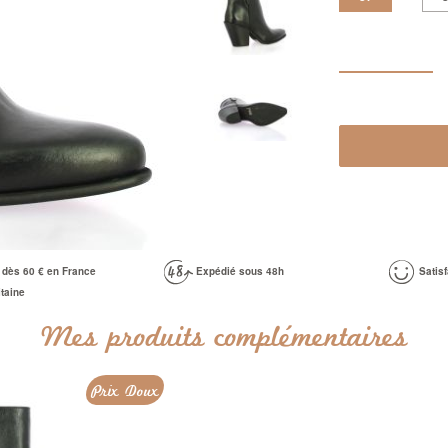
e dès 60 € en France
Expédié sous 48h
Satis
taine
Mes produits complémentaires
Prix Doux
Prix Doux