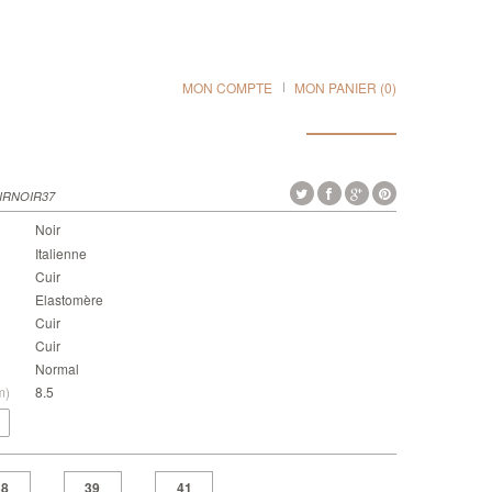
MON COMPTE
MON PANIER
(0)
IRNOIR37
Noir
Italienne
Cuir
Elastomère
Cuir
Cuir
Normal
m)
8.5
38
39
41