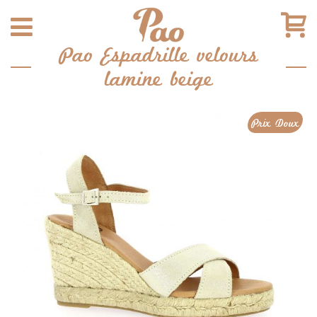
Pao Espadrille velours
lamine beige
Prix Doux