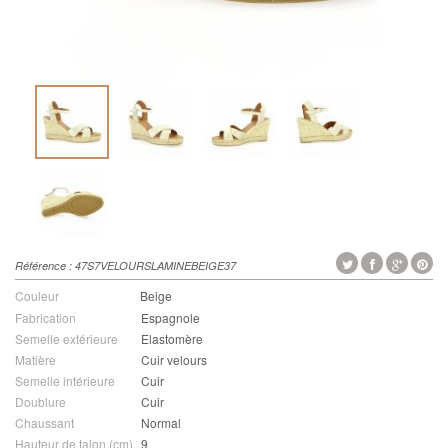
Référence :
47S7VELOURSLAMINEBEIGE37
Couleur
Beige
Fabrication
Espagnole
Semelle extérieure
Elastomère
Matière
Cuir velours
Semelle intérieure
Cuir
Doublure
Cuir
Chaussant
Normal
Hauteur de talon (cm)
9