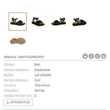
Référence :
A96077CUIRNOIR37
Couleur
Noir
Semelle extérieure
Elastomère
Matière
cuir et textile
Semelle intérieure
Cuir
Doublure
Toile et cuir
Chaussant
Normal
Hauteur de talon (cm)
3
AFFICHER PLUS